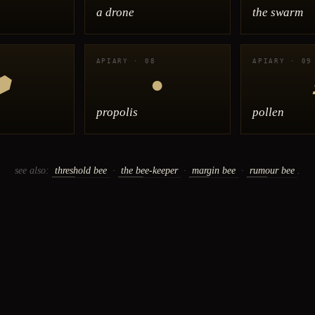
a drone
the swarm
APIARY · 08
APIARY · 09
⬢
●
propolis
pollen
see also:
threshold bee
·
the bee-keeper
·
margin bee
·
rumour bee
.