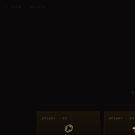
— wing · apiary
APIARY · 01
APIARY · 02
⌬