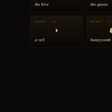
the hive
the queen
APIARY · 06
APIARY · 07
◗
a veil
honeycomb