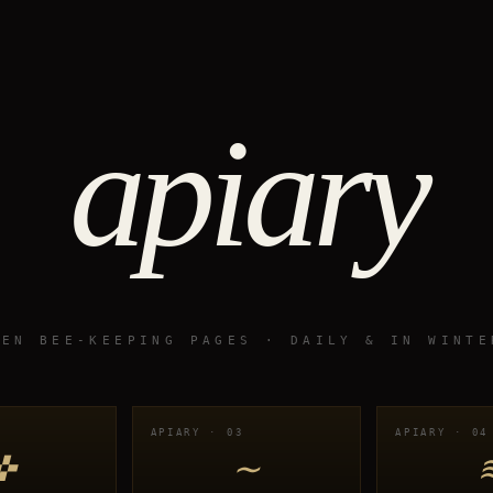
apiary
TEN BEE-KEEPING PAGES · DAILY & IN WINTE
APIARY · 03
APIARY · 04
✜
∼