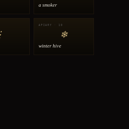
a smoker
APIARY · 10
⋮
❄
winter hive